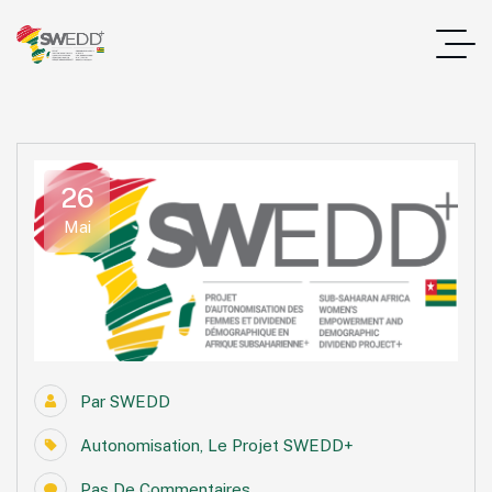
26
Mai
Par
SWEDD
Autonomisation
,
Le Projet SWEDD+
Pas De Commentaires