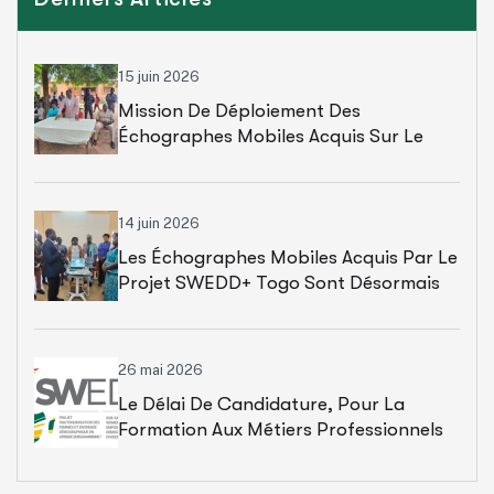
15 juin 2026
Mission De Déploiement Des
Échographes Mobiles Acquis Sur Le
SWEDD+ Dans Les USP Des Régions
Centrale Et Kara
14 juin 2026
Les Échographes Mobiles Acquis Par Le
Projet SWEDD+ Togo Sont Désormais
Opérationnels Dans Les Centres De
Santé D’Assahoun, Agou Et Kamina
26 mai 2026
Le Délai De Candidature, Pour La
Formation Aux Métiers Professionnels
Dans Le Cadre Du Projet SWEDD +,
Reporté Au 20 Juin