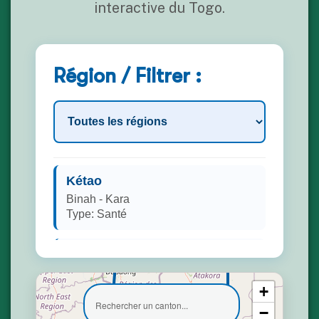
interactive du Togo.
Région / Filtrer :
Kétao
Binah - Kara
Type: Santé
Agbandi
Doufelgou - Kara
Type: Éducation
+
−